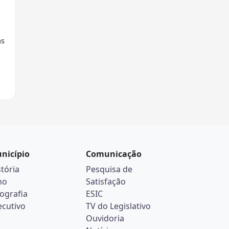
as
nicípio
Comunicação
stória
Pesquisa de
no
Satisfação
ografia
ESIC
ecutivo
TV do Legislativo
Ouvidoria