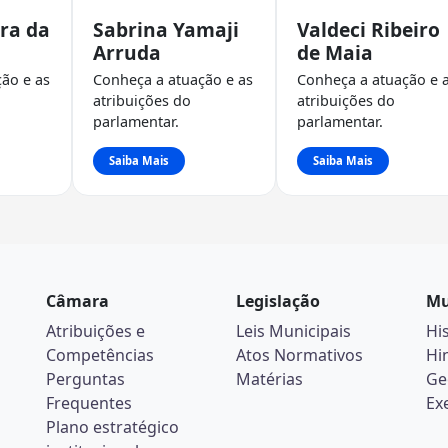
ira da
Sabrina Yamaji
Valdeci Ribeiro
Arruda
de Maia
ão e as
Conheça a atuação e as
Conheça a atuação e 
atribuições do
atribuições do
parlamentar.
parlamentar.
Saiba Mais
Saiba Mais
Câmara
Legislação
Mu
Atribuições e
Leis Municipais
Hi
Competências
Atos Normativos
Hi
Perguntas
Matérias
Ge
Frequentes
Ex
Plano estratégico